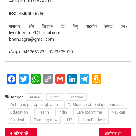
Account: 10318742097
IFSC:SBIN0016266
समाचार और विज्ञापन के लिए सहयोग संपर्क करें-
livestorytime1@gmail.com
bhanuagra@gmail.com
मोबाइल- 9412652233, 8279625939
Facebook
Twitter
WhatsApp
Copy
Gmail
LinkedIn
Telegram
Amazo
Link
Wish
List
Tagged
AGRA
Crime
Dharma
Dr bhanu pratap singh agra
Dr Bhanu pratap singh journalist
Education
Health
India
Live story time
Naukari
Political
Trending new
UP
Uttar Pradesh
Post
बेटियां पढ़ेंगी तभी आत्मनिर्भर बनेगी तभी आगे बढ़ेंगी: डॉ बबीता चौहान
आशीर्वाद आटा ने मुंबई के “अंधेरीचा राजा” में अनोखा उत्सवी उपक्रम पेश किया