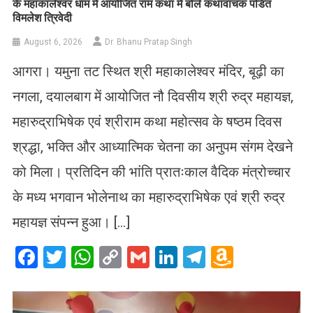
के महाकालेश्वर धाम में आयोजित राम कथा में बोले कथावाचक पंडित
विमलेश त्रिवेदी
August 6, 2026
Dr. Bhanu Pratap Singh
आगरा। यमुना तट स्थित श्री महाकालेश्वर मंदिर, बूढ़ी का
नगला, दयालबाग में आयोजित नौ दिवसीय श्री रुद्र महायज्ञ,
महारुद्राभिषेक एवं श्रीराम कथा महोत्सव के षष्ठम दिवस
श्रद्धा, भक्ति और आध्यात्मिक चेतना का अनुपम संगम देखने
को मिला। प्रतिदिन की भांति प्रातःकाल वैदिक मंत्रोच्चार
के मध्य भगवान भोलेनाथ का महारुद्राभिषेक एवं श्री रुद्र
महायज्ञ संपन्न हुआ। […]
Facebook
Twitter
WhatsApp
Copy
Gmail
LinkedIn
Telegram
Amazo
Link
Wish
List