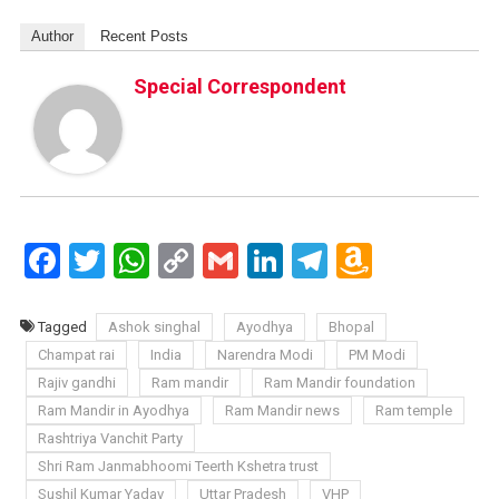
Author
Recent Posts
Special Correspondent
Facebook
Twitter
WhatsApp
Copy
Gmail
LinkedIn
Telegram
Amazo
Link
Wish
List
Tagged
Ashok singhal
Ayodhya
Bhopal
Champat rai
India
Narendra Modi
PM Modi
Rajiv gandhi
Ram mandir
Ram Mandir foundation
Ram Mandir in Ayodhya
Ram Mandir news
Ram temple
Rashtriya Vanchit Party
Shri Ram Janmabhoomi Teerth Kshetra trust
Sushil Kumar Yadav
Uttar Pradesh
VHP