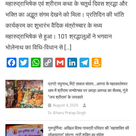
महारुद्राभिषेक एवं श्रीराम कथा के चतुर्थ दिवस श्रद्धा और
भक्ति का अद्भुत संगम देखने को मिला। प्रतिदिन की भांति
कार्यक्रम का शुभारंभ वैदिक मंत्रोच्चार के मध्य
महारुद्राभिषेक से हुआ। 101 श्रद्धालुओं ने भगवान
भोलेनाथ का विधि-विधान से […]
Facebook
Twitter
WhatsApp
Copy
Gmail
LinkedIn
Telegram
Amazo
Link
Wish
List
प्रगटे रघुनाथ, मिटे सकल संताप…आगरा के महाकालेश्वर
धाम में श्रीराम जन्मोत्सव पर उमड़ा आस्था का सैलाब, गूंजे
‘जय श्रीराम’ के जयकारे
August 4, 2026
Dr. Bhanu Pratap Singh
गुरुपूर्णिमा: अखिल विश्व गायत्री परिवार की ‘महाशक्ति की
लोकयात्रा’ संपन्न, नारी शक्ति का संदेश