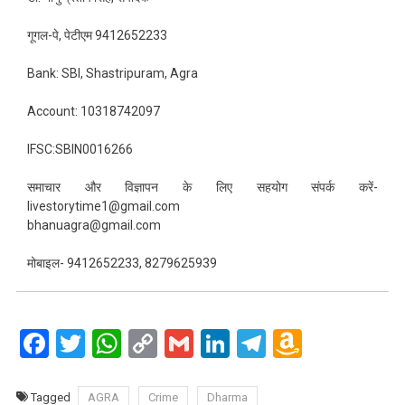
गूगल-पे, पेटीएम 9412652233
Bank: SBI, Shastripuram, Agra
Account: 10318742097
IFSC:SBIN0016266
समाचार और विज्ञापन के लिए सहयोग संपर्क करें-
livestorytime1@gmail.com
bhanuagra@gmail.com
मोबाइल- 9412652233, 8279625939
Facebook
Twitter
WhatsApp
Copy
Gmail
LinkedIn
Telegram
Amazo
Link
Wish
List
Tagged
AGRA
Crime
Dharma