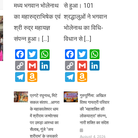
मध्य भगवान भोलेनाथ
से हुआ। 101
का महारुद्राभिषेक एवं
श्रद्धालुओं ने भगवान
श्री रुद्र महायज्ञ
भोलेनाथ का विधि-
संपन्न हुआ। […]
विधान से […]
Facebook
Twitter
WhatsApp
Facebook
Twitter
WhatsA
Copy
Gmail
LinkedIn
Copy
Gmail
LinkedIn
Link
Link
Telegram
Amazon
Telegram
Amazon
Wish
Wish
List
List
प्रगटे रघुनाथ, मिटे
गुरुपूर्णिमा: अखिल
सकल संताप…आगरा
विश्व गायत्री परिवार
के महाकालेश्वर धाम
की ‘महाशक्ति की
में श्रीराम जन्मोत्सव
लोकयात्रा’ संपन्न,
पर उमड़ा आस्था का
नारी शक्ति का संदेश
सैलाब, गूंजे ‘जय
श्रीराम’ के जयकारे
August 4, 2026