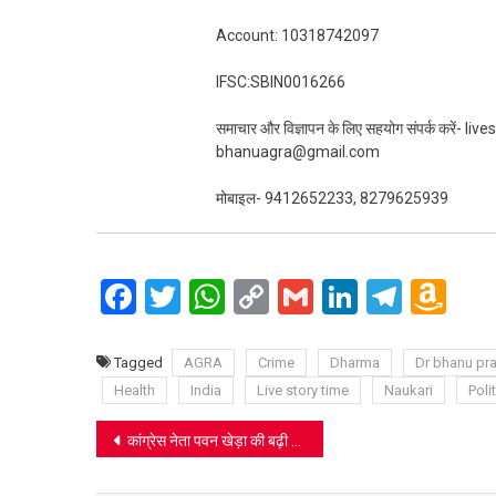
Account: 10318742097
IFSC:SBIN0016266
समाचार और विज्ञापन के लिए सहयोग संपर्क करें-
bhanuagra@gmail.com
मोबाइल- 9412652233, 8279625939
Facebook
Twitter
WhatsApp
Copy
Gmail
LinkedIn
Teleg
Am
Link
Wi
Lis
Tagged
AGRA
Crime
Dharma
Dr bhanu pra
Health
India
Live story time
Naukari
Polit
Post
कांग्रेस नेता पवन खेड़ा की बढ़ी मुश्किलें, चुनाव आयोग ने दो इपिक नंबरों के मामले में जारी किया नोटिस
navigation