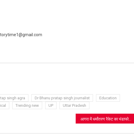
 livestorytime1@gmail.com
ram
azon
sh
t
tap singh agra
Dr Bhanu pratap singh journalist
Education
ical
Trending new
UP
Uttar Pradesh
आगरा में धर्मांतरण रैकेट का भंडाफोड़, मांस-खून और चमत्कार के नाम पर फंसाते थे लोगों को