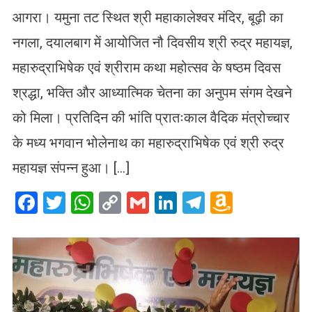
आगरा। यमुना तट स्थित श्री महाकालेश्वर मंदिर, बूढ़ी का
नगला, दयालबाग में आयोजित नौ दिवसीय श्री रुद्र महायज्ञ,
महारुद्राभिषेक एवं श्रीराम कथा महोत्सव के षष्ठम दिवस
श्रद्धा, भक्ति और आध्यात्मिक चेतना का अनुपम संगम देखने
को मिला। प्रतिदिन की भांति प्रातःकाल वैदिक मंत्रोच्चार
के मध्य भगवान भोलेनाथ का महारुद्राभिषेक एवं श्री रुद्र
महायज्ञ संपन्न हुआ। […]
Facebook
Twitter
WhatsApp
Copy
Gmail
LinkedIn
Telegram
Amazo
Link
Wish
List