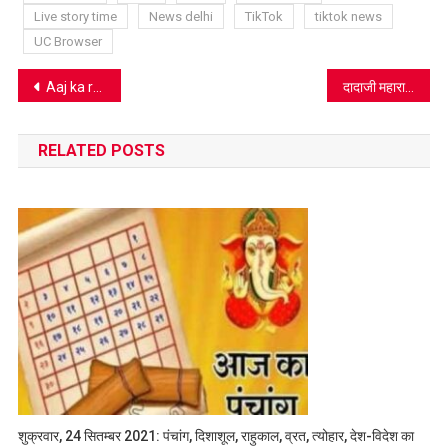
Live story time
News delhi
TikTok
tiktok news
UC Browser
Post
Aaj ka rashifal 30 June 2020: इस राशि वाले लोगों के आर्थिक उन्नति के प्रयास रहेंगे सफल
दादाजी महाराज से सुनिए राधास्वामी मत में चन्द्रमा का रहस्य-1
navigation
RELATED POSTS
शुक्रवार, 24 सितम्बर 2021: पंचांग, दिशाशूल, राहुकाल, व्रत, त्योहार, देश-विदेश का