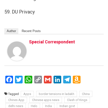
59. DU Privacy
Author
Recent Posts
Special Correspondent
Facebook
Twitter
WhatsApp
Copy
Gmail
LinkedIn
Telegram
Amazo
Link
Wish
List
Tagged
Apps
border tensions in ladakh
China
Chines App
Chinese apps news
Clash of Kings
delhi news
Helo
India
Indian govt