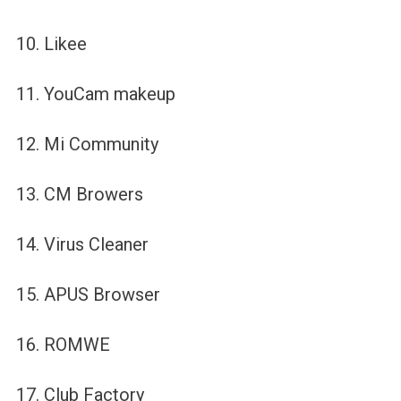
10. Likee
11. YouCam makeup
12. Mi Community
13. CM Browers
14. Virus Cleaner
15. APUS Browser
16. ROMWE
17. Club Factory