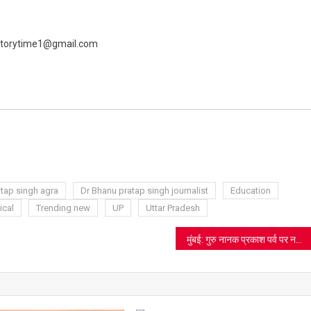
 livestorytime1@gmail.com
ram
azon
sh
t
tap singh agra
Dr Bhanu pratap singh journalist
Education
ical
Trending new
UP
Uttar Pradesh
मुंबई: गुरु नानक प्रकाश पर्व पर नगर कीर्तन ने गूंजाया “वाहेगुरु” का नाम, चार बंगला गुरुद्वारा साहिब में भक्ति और सेवा का अनोखा संगम