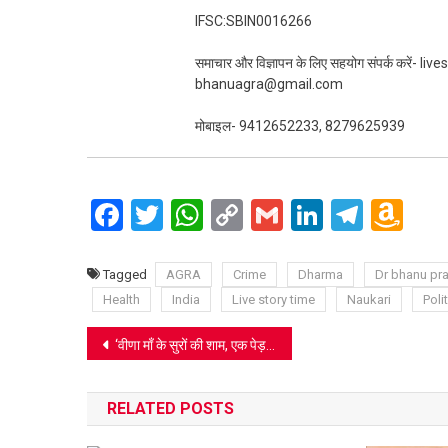
IFSC:SBIN0016266
समाचार और विज्ञापन के लिए सहयोग संपर्क करें-
bhanuagra@gmail.com
मोबाइल- 9412652233, 8279625939
Facebook
Twitter
WhatsApp
Copy
Gmail
LinkedIn
Teleg
Am
Link
Wi
Lis
Tagged
AGRA
Crime
Dharma
Dr bhanu pra
Health
India
Live story time
Naukari
Polit
Post
‘वीणा माँ के सुरों की शाम, एक पेड़ लगाओ माँ के नाम’ का संगीतमय कार्यक्रम में श्रोताओं ने लिया आनंद
navigation
RELATED POSTS