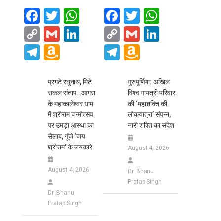
Facebook
Twitter
WhatsApp
Facebook
Twitter
WhatsA
Copy
Gmail
LinkedIn
Copy
Gmail
LinkedIn
Link
Link
Telegram
Amazon
Telegram
Amazon
Wish
Wish
List
List
प्रगटे रघुनाथ, मिटे
गुरुपूर्णिमा: अखिल
सकल संताप…आगरा
विश्व गायत्री परिवार
के महाकालेश्वर धाम
की ‘महाशक्ति की
में श्रीराम जन्मोत्सव
लोकयात्रा’ संपन्न,
पर उमड़ा आस्था का
नारी शक्ति का संदेश
सैलाब, गूंजे ‘जय
श्रीराम’ के जयकारे
August 4, 2026
August 4, 2026
Dr. Bhanu
Pratap Singh
Dr. Bhanu
Pratap Singh