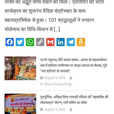
भक्ति का अद्भुत संगम देखने को मिला। प्रतिदिन की भांति
कार्यक्रम का शुभारंभ वैदिक मंत्रोच्चार के मध्य
महारुद्राभिषेक से हुआ। 101 श्रद्धालुओं ने भगवान
भोलेनाथ का विधि-विधान से […]
Facebook
Twitter
WhatsApp
Copy
Gmail
LinkedIn
Telegram
Amazo
Link
Wish
List
प्रगटे रघुनाथ, मिटे सकल संताप…आगरा के महाकालेश्वर
धाम में श्रीराम जन्मोत्सव पर उमड़ा आस्था का सैलाब, गूंजे
‘जय श्रीराम’ के जयकारे
August 4, 2026
Dr. Bhanu Pratap Singh
गुरुपूर्णिमा: अखिल विश्व गायत्री परिवार की ‘महाशक्ति की
लोकयात्रा’ संपन्न, नारी शक्ति का संदेश
August 4, 2026