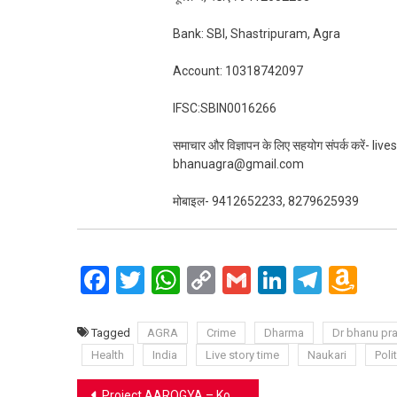
Bank: SBI, Shastripuram, Agra
Account: 10318742097
IFSC:SBIN0016266
समाचार और विज्ञापन के लिए सहयोग संपर्क करें-
bhanuagra@gmail.com
मोबाइल- 9412652233, 8279625939
Facebook
Twitter
WhatsApp
Copy
Gmail
LinkedIn
Teleg
Am
Link
Wi
Lis
Tagged
AGRA
Crime
Dharma
Dr bhanu pra
Health
India
Live story time
Naukari
Polit
Post
Project AAROGYA – Konica Minolta Business Solutions’ Flagship National-Level CSR Initiative Brings Cutting-Edge Healthcare Access To Rural India