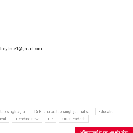
 livestorytime1@gmail.com
ram
azon
sh
t
tap singh agra
Dr Bhanu pratap singh journalist
Education
ical
Trending new
UP
Uttar Pradesh
अनिरुद्धाचार्य के बाद अब संत प्रेमानंद महाराज का विवादित बयान हुआ वायरल, सोशल मीडिया पर यूजर्स ने किया विरोध