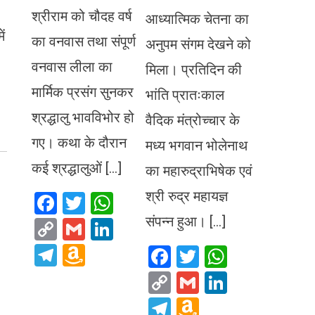
श्रीराम को चौदह वर्ष
आध्यात्मिक चेतना का
ं
का वनवास तथा संपूर्ण
अनुपम संगम देखने को
वनवास लीला का
मिला। प्रतिदिन की
मार्मिक प्रसंग सुनकर
भांति प्रातःकाल
श्रद्धालु भावविभोर हो
वैदिक मंत्रोच्चार के
गए। कथा के दौरान
मध्य भगवान भोलेनाथ
कई श्रद्धालुओं […]
का महारुद्राभिषेक एवं
श्री रुद्र महायज्ञ
Facebook
Twitter
WhatsApp
संपन्न हुआ। […]
Copy
Gmail
LinkedIn
Link
Telegram
Amazon
Facebook
Twitter
WhatsA
Wish
Copy
Gmail
LinkedIn
List
Link
Telegram
Amazon