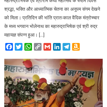
महारुद्राभिषेक एवं श्रीराम कथा महोत्सव के षष्ठम दिवस
श्रद्धा, भक्ति और आध्यात्मिक चेतना का अनुपम संगम देखने
को मिला। प्रतिदिन की भांति प्रातःकाल वैदिक मंत्रोच्चार
के मध्य भगवान भोलेनाथ का महारुद्राभिषेक एवं श्री रुद्र
महायज्ञ संपन्न हुआ। […]
Facebook
Twitter
WhatsApp
Copy
Gmail
LinkedIn
Telegram
Amazo
Link
Wish
List