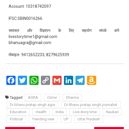
Account: 10318742097
IFSC:SBIN0016266
समाचार और विज्ञापन के लिए सहयोग संपर्क करें-
livestorytime1@gmail.com
bhanuagra@gmail.com
मोबाइल- 9412652233, 8279625939
Facebook
Twitter
WhatsApp
Copy
Gmail
LinkedIn
Telegram
Amazo
Link
Wish
List
Tagged
AGRA
Crime
Dharma
Dr bhanu pratap singh agra
Dr Bhanu pratap singh journalist
Education
Health
India
Live story time
Naukari
Political
Trending new
UP
Uttar Pradesh