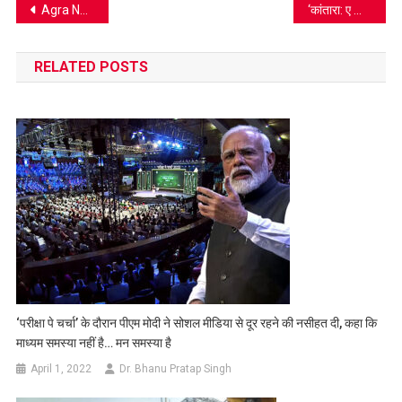
Post
Agra News: वाटर पार्क में 9 वर्षीय मासूम की डूबकर मौत, प्रबंधन की लापरवाही पर भड़के परिजन
‘कांतारा: ए लीजेंड – चैप्टर 1’ के असिस्टेंट डायरेक्टर श्रीकांत पुप्पाला करेंगे निर्देशन में डेब्यू, प्रेरणा अरोड़ा के साथ करेंगे अपनी पहली फिल्म
navigation
RELATED POSTS
‘परीक्षा पे चर्चा’ के दौरान पीएम मोदी ने सोशल मीडिया से दूर रहने की नसीहत दी, कहा कि
माध्यम समस्या नहीं है… मन समस्या है
April 1, 2022
Dr. Bhanu Pratap Singh