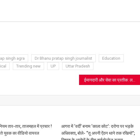
ram
azon
sh
t
tap singh agra
Dr Bhanu pratap singh journalist
Education
ical
Trending new
UP
Uttar Pradesh
ईमानदारी और सेवा का प्रतीक: लखविंदर सिंह को इंस्पायर ह्यूमैनिटी चैरिटेबल ट्रस्ट द्वारा सम्मान
म तार-तार, ताजमहल में प्रचार !
आगरा में ‘वर्दी’ बनाम ‘काला कोट’: दरोगा पर भड़के
ेते युवक का वीडियो वायरल
अधिवक्ता, बोले- “तू अपनी ऐंठन थाने तक रखियो”;
रिश्वत के आरोपों के बीच हाईवोल्टेज ड्रामा