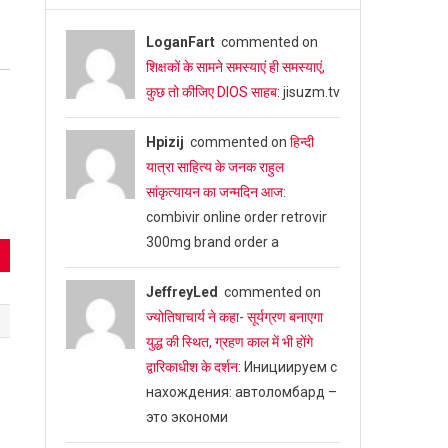
LoganFart
commented on
शिक्षकों के सामने समस्याएं ही समस्याएं,
कुछ तो कीजिए DIOS साहब
: jisuzm.tv
Hpizij
commented on
हिन्दी
यात्रा साहित्य के जनक राहुल
सांकृत्यायन का जन्‍मदिन आज
:
combivir online order retrovir
300mg brand order a
JeffreyLed
commented on
ज्योतिषाचार्य ने कहा- सूर्यग्रण बनाएगा
युद्ध की स्थित, ग्रहण काल में भी होंगे
द्वारिकाधीश के दर्शन
: Инициируем с
нахождения: автоломбард –
это экономи