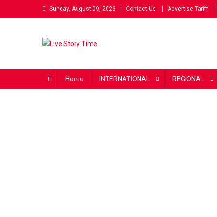
Skip
Sunday, August 09, 2026
Contact Us
Advertise Tariff
to
content
Live Story Time
एक सकारात्मक पहल
Home
INTERNATIONAL
REGIONAL