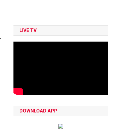
LIVE TV
न
DOWNLOAD APP