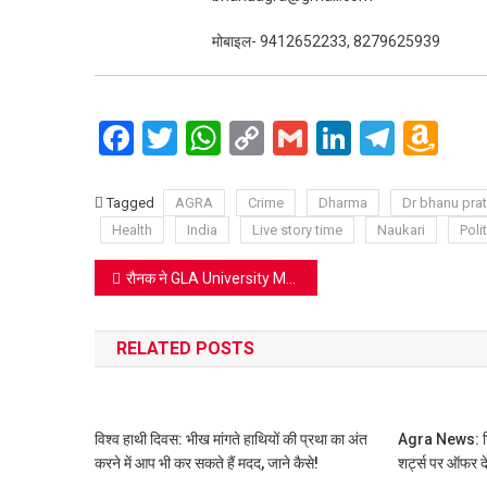
मोबाइल- 9412652233, 8279625939
Facebook
Twitter
WhatsApp
Copy
Gmail
LinkedIn
Teleg
Am
Link
Wi
Lis
Tagged
AGRA
Crime
Dharma
Dr bhanu pra
Health
India
Live story time
Naukari
Polit
Post
रौनक ने GLA University Mathura और पत्रकार कमलकांत उपमन्यु का मान बढ़ाया, 278 नेशनल डिबेट में से 251 में प्रथम स्थान पाया
navigation
RELATED POSTS
विश्व हाथी दिवस: भीख मांगते हाथियों की प्रथा का अंत
Agra News: निय
करने में आप भी कर सकते हैं मदद, जाने कैसे!
शर्ट्स पर ऑफर द