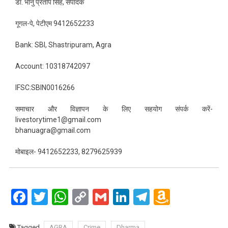
डॉ. भानु प्रताप सिंह, संपादक
गूगल-पे, पेटीएम 9412652233
Bank: SBI, Shastripuram, Agra
Account: 10318742097
IFSC:SBIN0016266
समाचार और विज्ञापन के लिए सहयोग संपर्क करें-
livestorytime1@gmail.com
bhanuagra@gmail.com
मोबाइल- 9412652233, 8279625939
Facebook
Twitter
WhatsApp
Copy
Gmail
LinkedIn
Telegram
Amazo
Link
Wish
Tagged
AGRA
Crime
Dharma