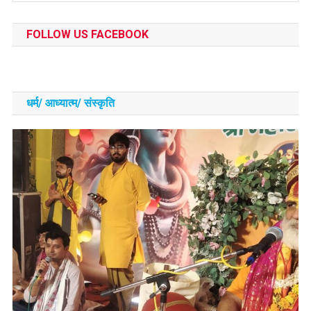
FOLLOW US FACEBOOK
धर्म/ आध्‍यात्‍म/ संस्‍कृति