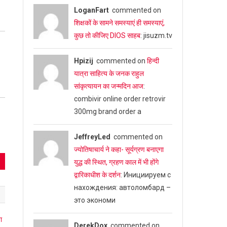
LoganFart
commented on
शिक्षकों के सामने समस्याएं ही समस्याएं,
कुछ तो कीजिए DIOS साहब
: jisuzm.tv
Hpizij
commented on
हिन्दी
यात्रा साहित्य के जनक राहुल
सांकृत्यायन का जन्‍मदिन आज
:
combivir online order retrovir
300mg brand order a
JeffreyLed
commented on
ज्योतिषाचार्य ने कहा- सूर्यग्रण बनाएगा
युद्ध की स्थित, ग्रहण काल में भी होंगे
द्वारिकाधीश के दर्शन
: Инициируем с
нахождения: автоломбард –
это экономи
DerekDox
commented on