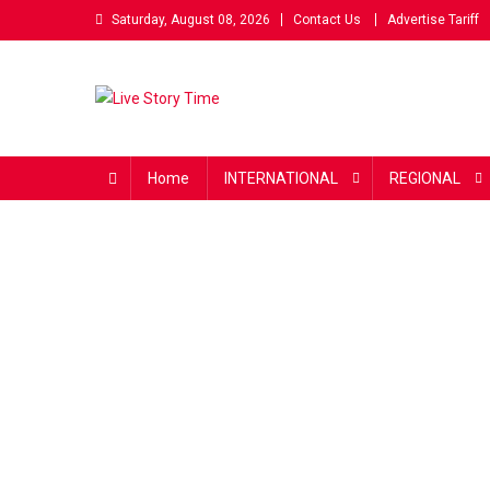
Skip
Saturday, August 08, 2026
Contact Us
Advertise Tariff
to
content
Live Story Time
एक सकारात्मक पहल
Home
INTERNATIONAL
REGIONAL