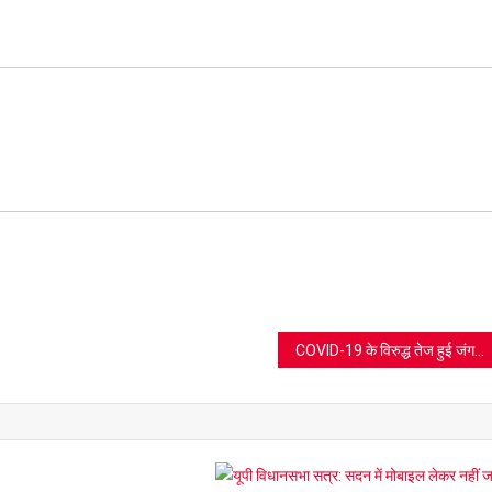
ram
azon
sh
t
COVID-19 के विरुद्ध तेज हुई जंग