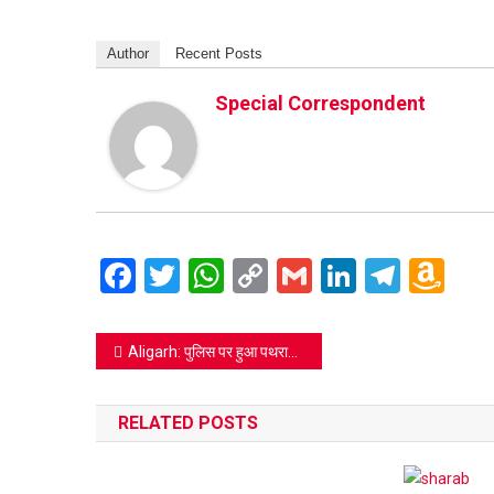
Author
Recent Posts
Special Correspondent
Facebook
Twitter
WhatsApp
Copy
Gmail
LinkedIn
Teleg
Am
Link
Wi
Lis
Post
Aligarh: पुलिस पर हुआ पथराव जानिए वजह
navigation
RELATED POSTS