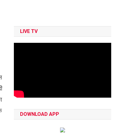
LIVE TV
स
़ी
ा
े
DOWNLOAD APP