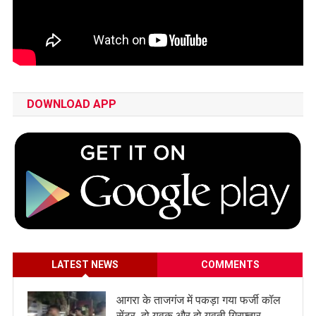
DOWNLOAD APP
LATEST NEWS
COMMENTS
आगरा के ताजगंज में पकड़ा गया फर्जी कॉल
सेंटर, दो युवक और दो युवती गिरफ्तार,