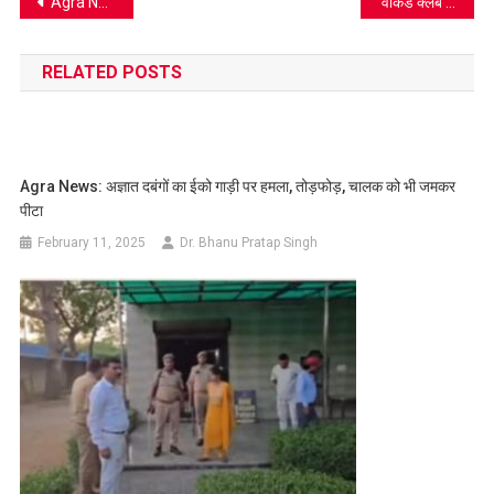
Post
Agra News: आगरा में पटाखों का काला कारोबार जारी, तीसरे दिन भी पकड़ी गई 1300 किलो आतिशबाजी
‘वीकेंड क्लब’ ने किया साइबर अपराध पर वार, अब हंगामा ओटीटी पर धमाल
navigation
RELATED POSTS
Agra News: अज्ञात दबंगों का ईको गाड़ी पर हमला, तोड़फोड़, चालक को भी जमकर
पीटा
February 11, 2025
Dr. Bhanu Pratap Singh