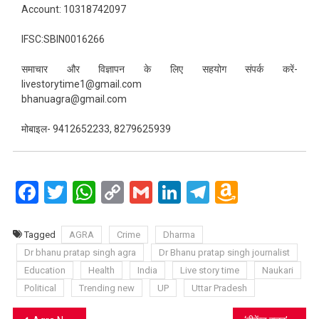
Account: 10318742097
IFSC:SBIN0016266
समाचार और विज्ञापन के लिए सहयोग संपर्क करें-
livestorytime1@gmail.com
bhanuagra@gmail.com
मोबाइल- 9412652233, 8279625939
Facebook
Twitter
WhatsApp
Copy
Gmail
LinkedIn
Telegram
Amazo
Link
Wish
List
Tagged
AGRA
Crime
Dharma
Dr bhanu pratap singh agra
Dr Bhanu pratap singh journalist
Education
Health
India
Live story time
Naukari
Political
Trending new
UP
Uttar Pradesh