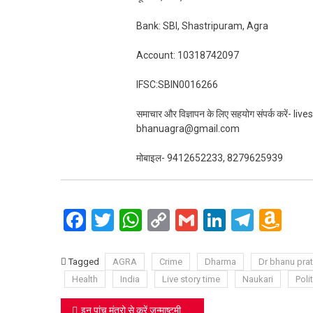
Bank: SBI, Shastripuram, Agra
Account: 10318742097
IFSC:SBIN0016266
समाचार और विज्ञापन के लिए सहयोग संपर्क करें-
bhanuagra@gmail.com
मोबाइल- 9412652233, 8279625939
Facebook
Twitter
WhatsApp
Copy
Gmail
LinkedIn
Teleg
Am
Link
Wi
Lis
Tagged
AGRA
Crime
Dharma
Dr bhanu pra
Health
India
Live story time
Naukari
Polit
Post
इन पांच मंत्रो से करें जन्माष्टमी पर बाल गोपाल की पूजा, होंगी सभी मनोकामनाएं पूरी