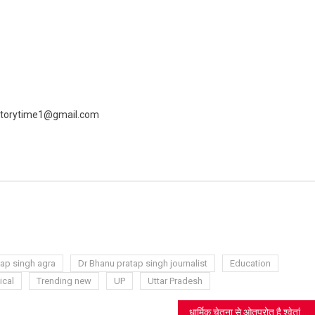
 livestorytime1@gmail.com
ram
azon
sh
t
tap singh agra
Dr Bhanu pratap singh journalist
Education
ical
Trending new
UP
Uttar Pradesh
धार्मिक चेतना से ओतप्रोत है श्वेतांबर जैन मुनियों की चातुर्मासिक कल्प आराधना