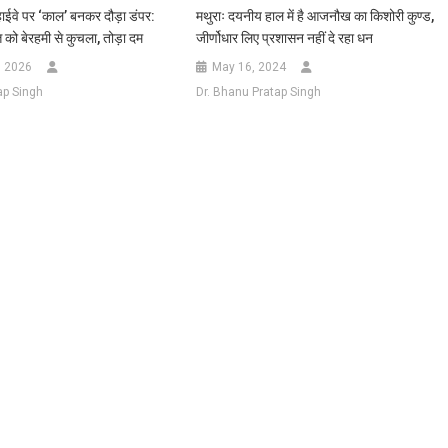
ाईवे पर ‘काल’ बनकर दौड़ा डंपर:
मथुराः दयनीय हाल में है आजनौख का किशोरी कुण्ड,
ि को बेरहमी से कुचला, तोड़ा दम
जीर्णोधार लिए प्रशासन नहीं दे रहा धन
, 2026
May 16, 2024
ap Singh
Dr. Bhanu Pratap Singh