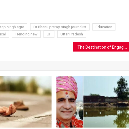
ram
azon
sh
t
tap singh agra
Dr Bhanu pratap singh journalist
Education
ical
Trending new
UP
Uttar Pradesh
The Destination of Engaging Online Slots for UK is Maneki Casino