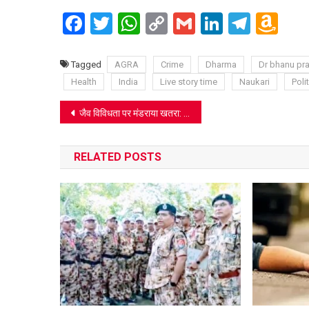
Facebook
Twitter
WhatsApp
Copy
Gmail
LinkedIn
Teleg
Am
Link
Wi
Lis
Tagged
AGRA
Crime
Dharma
Dr bhanu pra
Health
India
Live story time
Naukari
Polit
Post
जैव विविधता पर मंडराया खतरा: आगरा के पालीवाल पार्क में दिखा दुनिया का सबसे खतरनाक ‘जायंट अफ्रीकन स्नेल’, पर्यावरण प्रेमियों में हड़कंप
navigation
RELATED POSTS