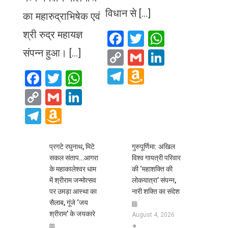
विधान से […]
का महारुद्राभिषेक एवं
श्री रुद्र महायज्ञ
Facebook
Twitter
WhatsA
संपन्न हुआ। […]
Copy
Gmail
LinkedIn
Link
Telegram
Amazon
Facebook
Twitter
WhatsApp
Wish
Copy
Gmail
LinkedIn
List
Link
Telegram
Amazon
Wish
List
प्रगटे रघुनाथ, मिटे
गुरुपूर्णिमा: अखिल
सकल संताप…आगरा
विश्व गायत्री परिवार
के महाकालेश्वर धाम
की ‘महाशक्ति की
में श्रीराम जन्मोत्सव
लोकयात्रा’ संपन्न,
पर उमड़ा आस्था का
नारी शक्ति का संदेश
सैलाब, गूंजे ‘जय
श्रीराम’ के जयकारे
August 4, 2026