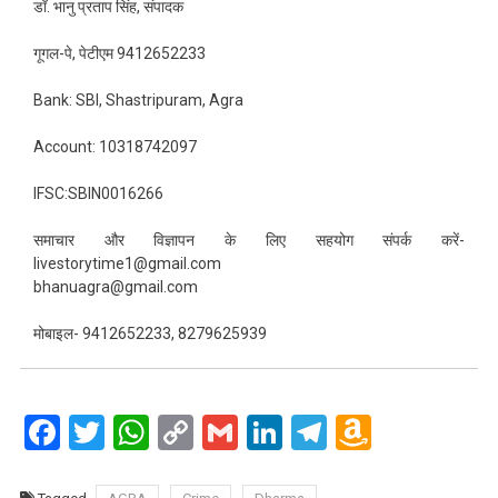
डॉ. भानु प्रताप सिंह, संपादक
गूगल-पे, पेटीएम 9412652233
Bank: SBI, Shastripuram, Agra
Account: 10318742097
IFSC:SBIN0016266
समाचार और विज्ञापन के लिए सहयोग संपर्क करें-
livestorytime1@gmail.com
bhanuagra@gmail.com
मोबाइल- 9412652233, 8279625939
Facebook
Twitter
WhatsApp
Copy
Gmail
LinkedIn
Telegram
Amazo
Link
Wish