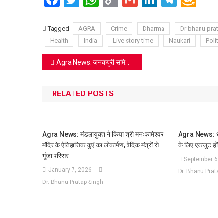
Link
Wi
Lis
Tagged
AGRA
Crime
Dharma
Dr bhanu pra
Health
India
Live story time
Naukari
Polit
Post
Agra News: जनकपुरी समिति ने विकास कार्यों और सुरक्षा इंतजाम के लिए जिलाधिकारी को सौंपा मांग पत्र
navigation
RELATED POSTS
Agra News: मंडलायुक्त ने किया श्री मनःकामेश्वर
Agra News: धर्मग
मंदिर के ऐतिहासिक कुएं का लोकार्पण, वैदिक मंत्रों से
के लिए एकजुट हों
गूंजा परिसर
September 6
January 7, 2026
Dr. Bhanu Prat
Dr. Bhanu Pratap Singh