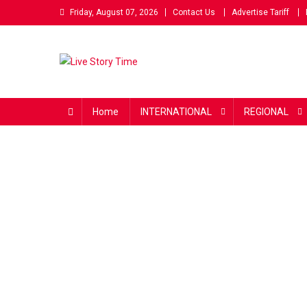
Skip
Friday, August 07, 2026
Contact Us
Advertise Tariff
to
content
Live Story Time
एक सकारात्मक पहल
Home
INTERNATIONAL
REGIONAL