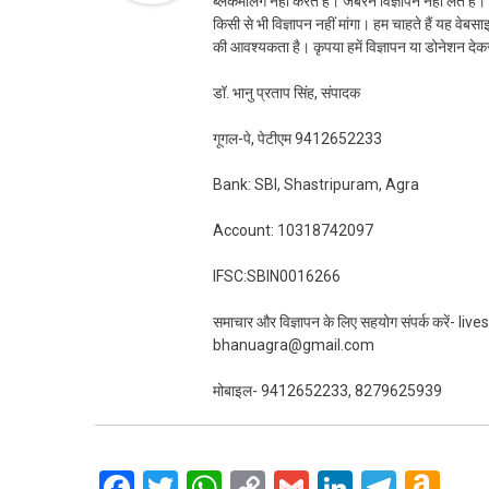
ब्लैकमेलिंग नहीं करते हैं। जबरन विज्ञापन नहीं लेते ह
किसी से भी विज्ञापन नहीं मांगा। हम चाहते हैं यह व
की आवश्यकता है। कृपया हमें विज्ञापन या डोनेशन दे
डॉ. भानु प्रताप सिंह, संपादक
गूगल-पे, पेटीएम 9412652233
Bank: SBI, Shastripuram, Agra
Account: 10318742097
IFSC:SBIN0016266
समाचार और विज्ञापन के लिए सहयोग संपर्क करें-
bhanuagra@gmail.com
मोबाइल- 9412652233, 8279625939
Facebook
Twitter
WhatsApp
Copy
Gmail
LinkedIn
Teleg
Am