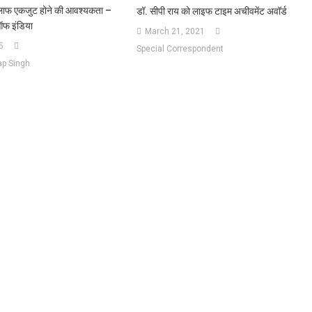
लाफ एकजुट होने की आवश्यकता –
डॉ. सीपी राय को लाइफ टाइम अचीवमेंट अवॉर्ड
ऑफ इंडिया
March 21, 2021
5
Special Correspondent
ap Singh