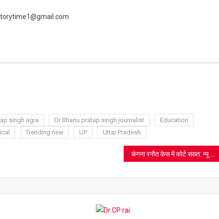
 livestorytime1@gmail.com
ram
azon
sh
t
tap singh agra
Dr Bhanu pratap singh journalist
Education
ical
Trending new
UP
Uttar Pradesh
कंगना रनौत केस में कोर्ट सख्त: न्यू आगरा पुलिस से 16 दिसंबर से पहले आख्या तलब