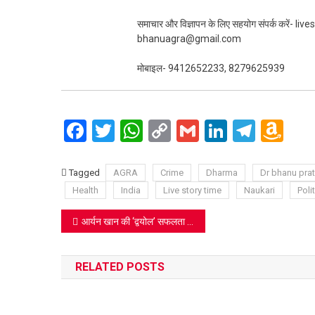
समाचार और विज्ञापन के लिए सहयोग संपर्क करें-
bhanuagra@gmail.com
मोबाइल- 9412652233, 8279625939
Facebook
Twitter
WhatsApp
Copy
Gmail
LinkedIn
Teleg
Am
Link
Wi
Lis
Tagged
AGRA
Crime
Dharma
Dr bhanu pra
Health
India
Live story time
Naukari
Polit
Post
आर्यन खान की ‘द्वयोल’ सफलता पार्टी में सीरत कपूर का जलवा, लाल बॉडीकॉन ड्रेस ने लूटी महफ़िल
navigation
RELATED POSTS