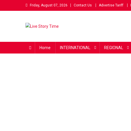
Skip
Friday, August 07, 2026
Contact Us
Advertise Tariff
to
content
Live Story Time
एक सकारात्मक पहल
Home
INTERNATIONAL
REGIONAL