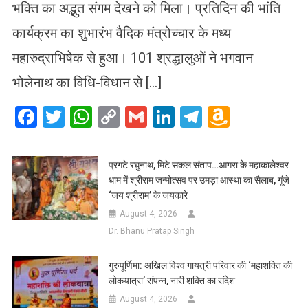
भक्ति का अद्भुत संगम देखने को मिला। प्रतिदिन की भांति
कार्यक्रम का शुभारंभ वैदिक मंत्रोच्चार के मध्य
महारुद्राभिषेक से हुआ। 101 श्रद्धालुओं ने भगवान
भोलेनाथ का विधि-विधान से […]
Facebook
Twitter
WhatsApp
Copy
Gmail
LinkedIn
Telegram
Amazo
Link
Wish
List
प्रगटे रघुनाथ, मिटे सकल संताप…आगरा के महाकालेश्वर
धाम में श्रीराम जन्मोत्सव पर उमड़ा आस्था का सैलाब, गूंजे
‘जय श्रीराम’ के जयकारे
August 4, 2026
Dr. Bhanu Pratap Singh
गुरुपूर्णिमा: अखिल विश्व गायत्री परिवार की ‘महाशक्ति की
लोकयात्रा’ संपन्न, नारी शक्ति का संदेश
August 4, 2026