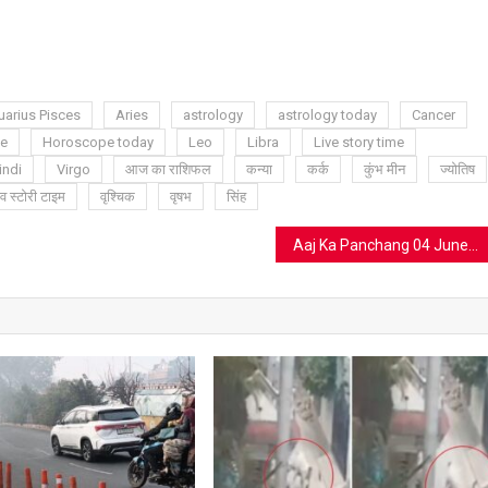
ram
azon
sh
t
arius Pisces
Aries
astrology
astrology today
Cancer
e
Horoscope today
Leo
Libra
Live story time
indi
Virgo
आज का राशिफल
कन्या
कर्क
कुंभ मीन
ज्योतिष
व स्टोरी टाइम
वृश्चिक
वृषभ
सिंह
Aaj Ka Panchang 04 June: ये है आज का पंचांग