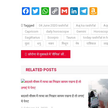
Facebook
Twitter
WhatsApp
Copy
Gmail
LinkedIn
Teleg
Am
Link
Wi
Lis
Tagged
04 June 2020 rashifal
Aaj ka rashifal
Aqu
Capricorn
daily horoscope
Gemini
Horoscop
Sagittarius
Scorpio
Taurus
today rashifal in h
तुला
धनु
मकर
मिथुन
मेष
राशिफल
लाइ
Post
कोरोना से मुकाबले में ‘सैनिक’ की भूमिका अदा करती है होम्योपैथी दवा
navigation
RELATED POSTS
बदलते मौसम में त्वचा का निखार कायम रखना है तो लगाएं
ये पेस्‍ट