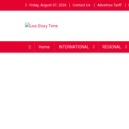
Skip
Friday, August 07, 2026
Contact Us
Advertise Tariff
to
content
Live Story Time
एक सकारात्मक पहल
Home
INTERNATIONAL
REGIONAL