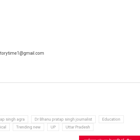
 livestorytime1@gmail.com
ram
azon
sh
t
tap singh agra
Dr Bhanu pratap singh journalist
Education
ical
Trending new
UP
Uttar Pradesh