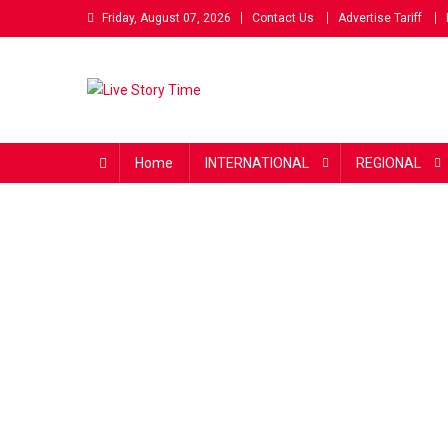
Skip
Friday, August 07, 2026
Contact Us
Advertise Tariff
to
content
Live Story Time
एक सकारात्मक पहल
Home
INTERNATIONAL
REGIONAL