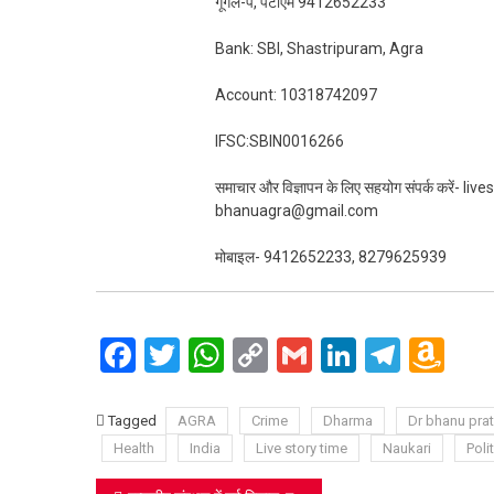
गूगल-पे, पेटीएम 9412652233
Bank: SBI, Shastripuram, Agra
Account: 10318742097
IFSC:SBIN0016266
समाचार और विज्ञापन के लिए सहयोग संपर्क करें-
bhanuagra@gmail.com
मोबाइल- 9412652233, 8279625939
Facebook
Twitter
WhatsApp
Copy
Gmail
LinkedIn
Teleg
Am
Link
Wi
Lis
Tagged
AGRA
Crime
Dharma
Dr bhanu pra
Health
India
Live story time
Naukari
Polit