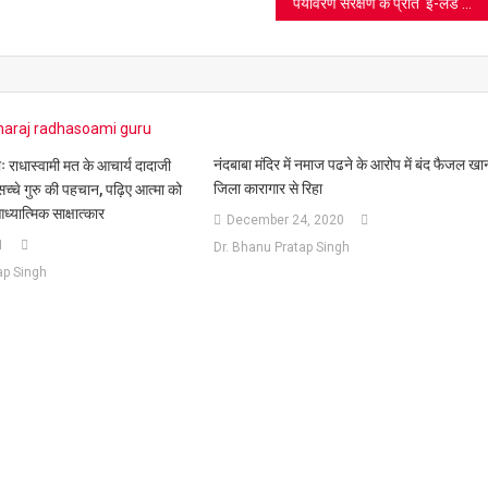
पर्यावरण संरक्षण के प्रति ‘ई-लैंड अपैरल लिमिटेड’ का संकल्प: नोएडा परिसर में चलाया गया वृहद वृक्षारोपण अभियान
नंदबाबा मंदिर में नमाज पढने के आरोप में बंद फैजल खा
कोः राधास्वामी मत के आचार्य दादाजी
जिला कारागार से रिहा
च्चे गुरु की पहचान, पढ़िए आत्मा को
ध्यात्मिक साक्षात्कार
December 24, 2020
1
Dr. Bhanu Pratap Singh
ap Singh