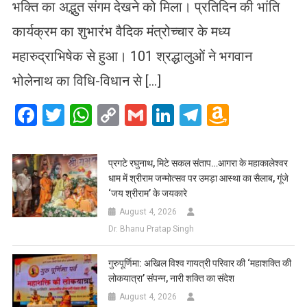
भक्ति का अद्भुत संगम देखने को मिला। प्रतिदिन की भांति
कार्यक्रम का शुभारंभ वैदिक मंत्रोच्चार के मध्य
महारुद्राभिषेक से हुआ। 101 श्रद्धालुओं ने भगवान
भोलेनाथ का विधि-विधान से […]
Facebook
Twitter
WhatsApp
Copy
Gmail
LinkedIn
Telegram
Amazo
Link
Wish
List
प्रगटे रघुनाथ, मिटे सकल संताप…आगरा के महाकालेश्वर
धाम में श्रीराम जन्मोत्सव पर उमड़ा आस्था का सैलाब, गूंजे
‘जय श्रीराम’ के जयकारे
August 4, 2026
Dr. Bhanu Pratap Singh
गुरुपूर्णिमा: अखिल विश्व गायत्री परिवार की ‘महाशक्ति की
लोकयात्रा’ संपन्न, नारी शक्ति का संदेश
August 4, 2026