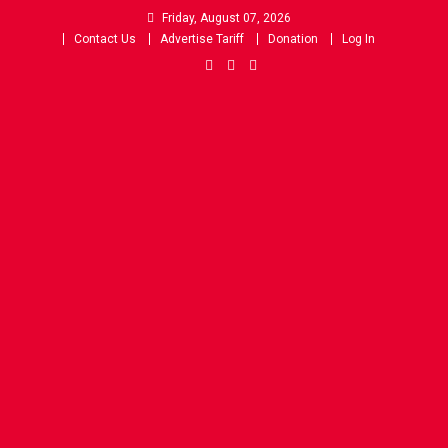
Skip
Friday, August 07, 2026
to
Contact Us
Advertise Tariff
Donation
Log In
content