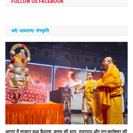
FOLLOW US FACEBOOK
धर्म/ आध्‍यात्‍म/ संस्‍कृति
आगरा में साकार हुआ कैलाश: डमरू की थाप, रुद्रपाठ और मनःकामेश्वर की