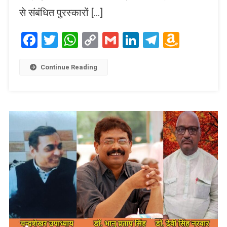
से संबंधित पुरस्कारों […]
Facebook
Twitter
WhatsApp
Copy
Gmail
LinkedIn
Telegram
Amaz
Link
Wish
List
Continue Reading