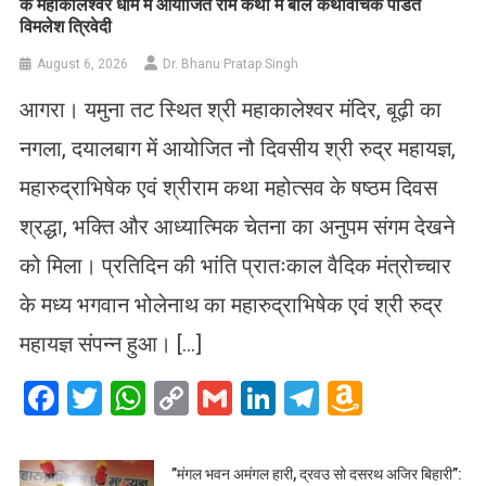
के महाकालेश्वर धाम में आयोजित राम कथा में बोले कथावाचक पंडित
विमलेश त्रिवेदी
August 6, 2026
Dr. Bhanu Pratap Singh
आगरा। यमुना तट स्थित श्री महाकालेश्वर मंदिर, बूढ़ी का
नगला, दयालबाग में आयोजित नौ दिवसीय श्री रुद्र महायज्ञ,
महारुद्राभिषेक एवं श्रीराम कथा महोत्सव के षष्ठम दिवस
श्रद्धा, भक्ति और आध्यात्मिक चेतना का अनुपम संगम देखने
को मिला। प्रतिदिन की भांति प्रातःकाल वैदिक मंत्रोच्चार
के मध्य भगवान भोलेनाथ का महारुद्राभिषेक एवं श्री रुद्र
महायज्ञ संपन्न हुआ। […]
Facebook
Twitter
WhatsApp
Copy
Gmail
LinkedIn
Telegram
Amazo
Link
Wish
List
​”मंगल भवन अमंगल हारी, द्रवउ सो दसरथ अजिर बिहारी”: