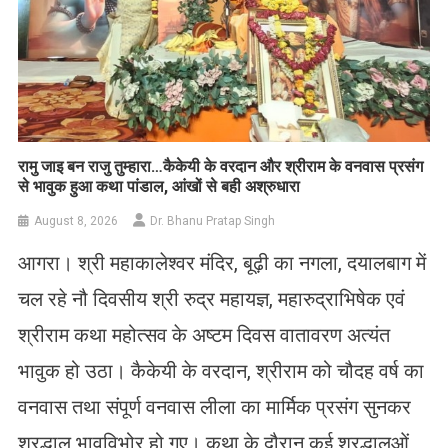
रामु जाइ बन राजु तुम्हारा…कैकेयी के वरदान और श्रीराम के वनवास प्रसंग
से भावुक हुआ कथा पांडाल, आंखों से बही अश्रुधारा
August 8, 2026
Dr. Bhanu Pratap Singh
आगरा। श्री महाकालेश्वर मंदिर, बूढ़ी का नगला, दयालबाग में
चल रहे नौ दिवसीय श्री रुद्र महायज्ञ, महारुद्राभिषेक एवं
श्रीराम कथा महोत्सव के अष्टम दिवस वातावरण अत्यंत
भावुक हो उठा। कैकेयी के वरदान, श्रीराम को चौदह वर्ष का
वनवास तथा संपूर्ण वनवास लीला का मार्मिक प्रसंग सुनकर
श्रद्धालु भावविभोर हो गए। कथा के दौरान कई श्रद्धालुओं