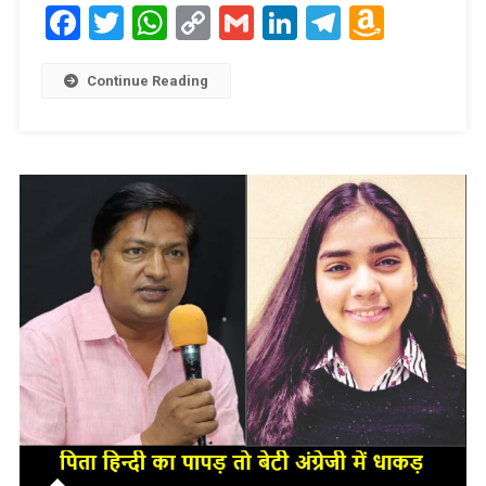
Facebook
Twitter
WhatsApp
Copy
Gmail
LinkedIn
Telegram
Amaz
Link
Wish
List
Continue Reading