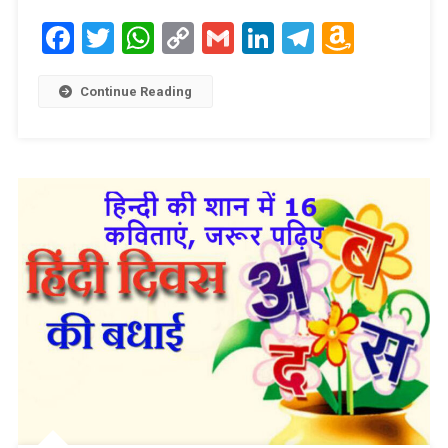
Facebook
Twitter
WhatsApp
Copy
Gmail
LinkedIn
Telegram
Amaz
Link
Wish
List
Continue Reading