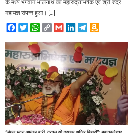
के मध्य भगवान भोलेनाथ का महारुद्राभिषेक एवं श्री रुद्र
महायज्ञ संपन्न हुआ। […]
Facebook
Twitter
WhatsApp
Copy
Gmail
LinkedIn
Telegram
Amazo
Link
Wish
List
​”मंगल भवन अमंगल हारी, द्रवउ सो दसरथ अजिर बिहारी”: महाकालेश्वर