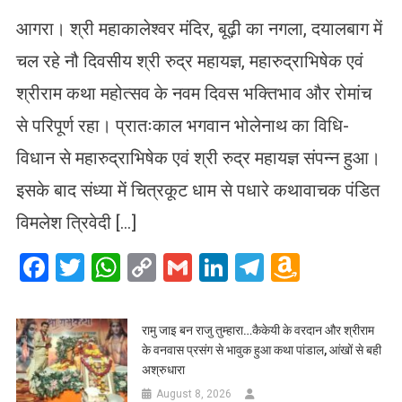
आगरा। श्री महाकालेश्वर मंदिर, बूढ़ी का नगला, दयालबाग में
चल रहे नौ दिवसीय श्री रुद्र महायज्ञ, महारुद्राभिषेक एवं
श्रीराम कथा महोत्सव के नवम दिवस भक्तिभाव और रोमांच
से परिपूर्ण रहा। प्रातःकाल भगवान भोलेनाथ का विधि-
विधान से महारुद्राभिषेक एवं श्री रुद्र महायज्ञ संपन्न हुआ।
इसके बाद संध्या में चित्रकूट धाम से पधारे कथावाचक पंडित
विमलेश त्रिवेदी […]
Facebook
Twitter
WhatsApp
Copy
Gmail
LinkedIn
Telegram
Amazo
Link
Wish
List
रामु जाइ बन राजु तुम्हारा…कैकेयी के वरदान और श्रीराम
के वनवास प्रसंग से भावुक हुआ कथा पांडाल, आंखों से बही
अश्रुधारा
August 8, 2026