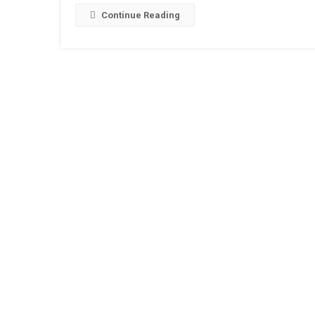
Link
W
L
Continue Reading