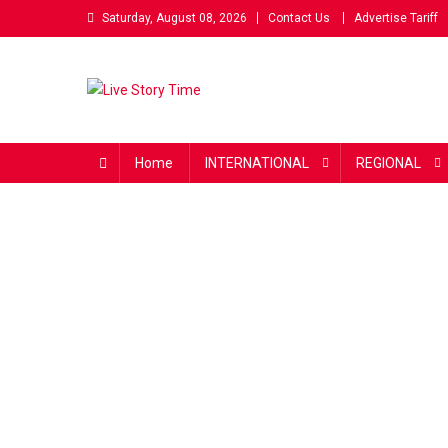
Skip
Saturday, August 08, 2026
Contact Us
Advertise Tariff
to
content
Live Story Time
एक सकारात्मक पहल
Home
INTERNATIONAL
REGIONAL