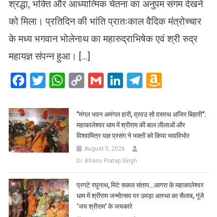
श्रद्धा, भक्ति और आध्यात्मिक चेतना का अनुपम संगम देखने
को मिला। प्रतिदिन की भांति प्रातःकाल वैदिक मंत्रोच्चार
के मध्य भगवान भोलेनाथ का महारुद्राभिषेक एवं श्री रुद्र
महायज्ञ संपन्न हुआ। […]
Facebook
Twitter
WhatsApp
Copy
Gmail
LinkedIn
Telegram
Amazo
Link
Wish
List
​”मंगल भवन अमंगल हारी, द्रवउ सो दसरथ अजिर बिहारी”:
महाकालेश्वर धाम में श्रीराम की बाल लीलाओं और
विश्वामित्र यज्ञ प्रसंग ने भक्तों को किया भावविभोर
August 5, 2026
Dr. Bhanu Pratap Singh
प्रगटे रघुनाथ, मिटे सकल संताप…आगरा के महाकालेश्वर
धाम में श्रीराम जन्मोत्सव पर उमड़ा आस्था का सैलाब, गूंजे
‘जय श्रीराम’ के जयकारे