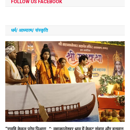
FOLLOW US FACEBOOK
धर्म/ आध्‍यात्‍म/ संस्‍कृति
​“रामहि केवल प्रेमु पिआरा…”: महाकालेश्वर धाम में केवट संवाद और हनुमान