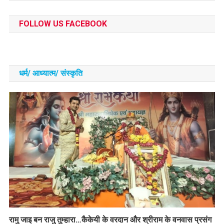
FOLLOW US FACEBOOK
धर्म/ आध्‍यात्‍म/ संस्‍कृति
रामु जाइ बन राजु तुम्हारा…कैकेयी के वरदान और श्रीराम के वनवास प्रसंग