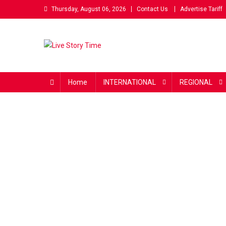
Skip
Thursday, August 06, 2026
Contact Us
Advertise Tariff
to
content
Live Story Time
एक सकारात्मक पहल
Home
INTERNATIONAL
REGIONAL