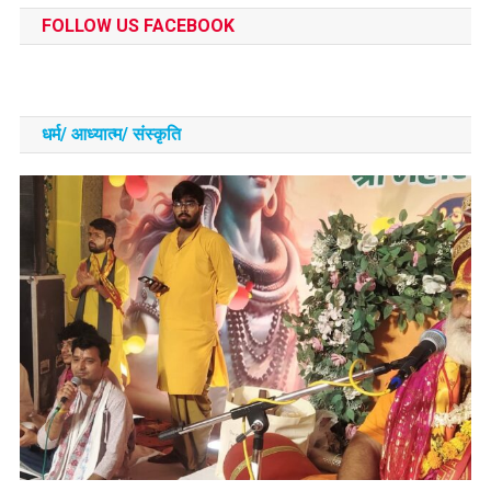
FOLLOW US FACEBOOK
धर्म/ आध्‍यात्‍म/ संस्‍कृति