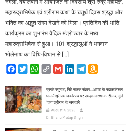
नगला, दयालबाग में आयोजित नौ दिवसीय श्री रुद्र महायज्ञ,
महारुद्राभिषेक एवं श्रीराम कथा के चतुर्थ दिवस श्रद्धा और
भक्ति का अद्भुत संगम देखने को मिला। प्रतिदिन की भांति
कार्यक्रम का शुभारंभ वैदिक मंत्रोच्चार के मध्य
महारुद्राभिषेक से हुआ। 101 श्रद्धालुओं ने भगवान
भोलेनाथ का विधि-विधान से […]
Facebook
Twitter
WhatsApp
Copy
Gmail
LinkedIn
Telegram
Amazo
Link
Wish
List
प्रगटे रघुनाथ, मिटे सकल संताप…आगरा के महाकालेश्वर
धाम में श्रीराम जन्मोत्सव पर उमड़ा आस्था का सैलाब, गूंजे
‘जय श्रीराम’ के जयकारे
August 4, 2026
Dr. Bhanu Pratap Singh