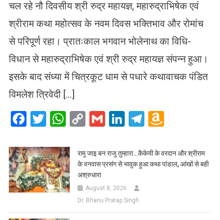
चल रहे नौ दिवसीय श्री रुद्र महायज्ञ, महारुद्राभिषेक एवं
श्रीराम कथा महोत्सव के नवम दिवस भक्तिभाव और रोमांच
से परिपूर्ण रहा। प्रातःकाल भगवान भोलेनाथ का विधि-
विधान से महारुद्राभिषेक एवं श्री रुद्र महायज्ञ संपन्न हुआ।
इसके बाद संध्या में चित्रकूट धाम से पधारे कथावाचक पंडित
विमलेश त्रिवेदी […]
Facebook
Twitter
WhatsApp
Copy
Gmail
LinkedIn
Telegram
Amazo
Link
Wish
List
रामु जाइ बन राजु तुम्हारा…कैकेयी के वरदान और श्रीराम
के वनवास प्रसंग से भावुक हुआ कथा पांडाल, आंखों से बही
अश्रुधारा
August 8, 2026
Dr. Bhanu Pratap Singh