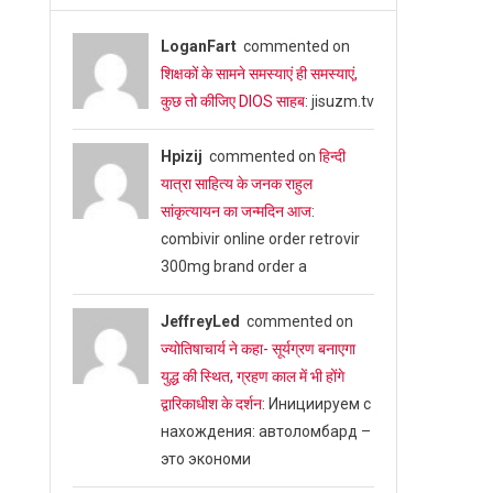
LoganFart
commented on
शिक्षकों के सामने समस्याएं ही समस्याएं,
कुछ तो कीजिए DIOS साहब
: jisuzm.tv
Hpizij
commented on
हिन्दी
यात्रा साहित्य के जनक राहुल
सांकृत्यायन का जन्‍मदिन आज
:
combivir online order retrovir
300mg brand order a
JeffreyLed
commented on
ज्योतिषाचार्य ने कहा- सूर्यग्रण बनाएगा
युद्ध की स्थित, ग्रहण काल में भी होंगे
द्वारिकाधीश के दर्शन
: Инициируем с
нахождения: автоломбард –
это экономи