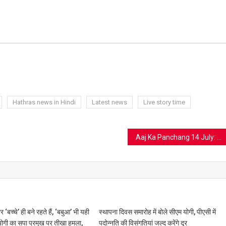
ram
azon
sh
t
Hathras news in Hindi
Latest news
Live story time
Aaj Ka Panchang 14 July: ये है आज का पंचांग
बच्चे’ ही बने रहते हैं, ‘बबुआ’ भी यही
स्थापना दिवस समारोह में बोले सीएम योगी, पीएसी में
ोगी का सपा प्रमुख पर तीखा हमला,
पदोन्नति की विसंगतियां जल्द करेंगे दूर