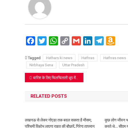
Facebook
Twitter
WhatsApp
Copy
Gmail
LinkedIn
Teleg
Am
Link
Wi
Lis
Tagged
Hathars ki news
Hathras
Hathras news
Nirbhaya Sena
Uttar Pradesh
Post
बारिश के लिए चिलचिलाती धूप में तप पर बैठी सात साल की बच्ची, देखें वीडियो
navigation
RELATED POSTS
लखनऊ से लेकर नोएडा तक बदल सकता है मौसम;
कुछ लोग जीवन भर ‘
पश्चिमी विक्षोभ लाएगा राहत की बौछारें, गिरेगा तापमान
करते थे… सीएम य