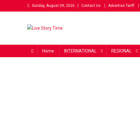
Skip
Sunday, August 09, 2026
Contact Us
Advertise Tariff
to
content
Live Story Time
एक सकारात्मक पहल
Home
INTERNATIONAL
REGIONAL