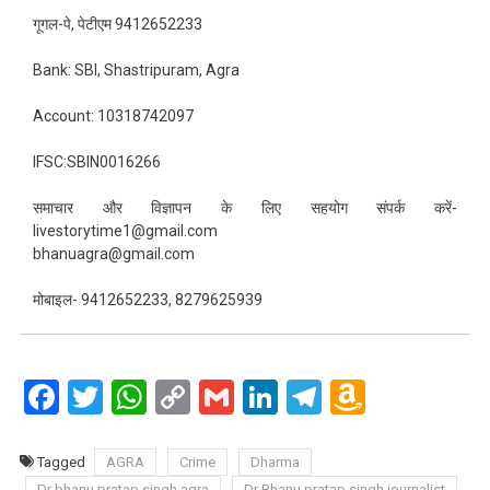
गूगल-पे, पेटीएम 9412652233
Bank: SBI, Shastripuram, Agra
Account: 10318742097
IFSC:SBIN0016266
समाचार और विज्ञापन के लिए सहयोग संपर्क करें-
livestorytime1@gmail.com
bhanuagra@gmail.com
मोबाइल- 9412652233, 8279625939
Facebook
Twitter
WhatsApp
Copy
Gmail
LinkedIn
Telegram
Amazo
Link
Wish
List
Tagged
AGRA
Crime
Dharma
Dr bhanu pratap singh agra
Dr Bhanu pratap singh journalist