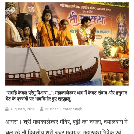
​“रामहि केवल प्रेमु पिआरा…”: महाकालेश्वर धाम में केवट संवाद और हनुमान
भेंट के प्रसंगों पर भावविभोर हुए श्रद्धालु
August 9, 2026
Dr. Bhanu Pratap Singh
आगरा। श्री महाकालेश्वर मंदिर, बूढ़ी का नगला, दयालबाग में
चल रहे नौ दिवसीय श्री रुद्र महायज्ञ, महारुद्राभिषेक एवं