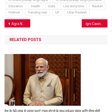
Education
Health
India
Live story time
Naukari
Political
Trending new
UP
Uttar Pradesh
Post
Agra News: शमसाबाद में वीर शिरोमणि महाराणा प्रताप की प्रतिमा का होगा भव्य अनावरण; रक्षा मंत्री के संभावित दौरे के मद्देनजर प्रशासन अलर्ट
Igni Casino 2026 – onko tämä pelipaikka sinun seuraava valinta?
navigation
RELATED POSTS
देश के 50 लाख से ज्यादा फर्स्ट टाइम वोटर्स के साथ वर्चुअल संवाद करेंगे पीएम मोदी