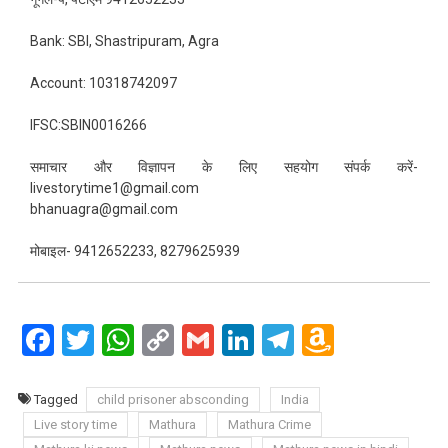
Bank: SBI, Shastripuram, Agra
Account: 10318742097
IFSC:SBIN0016266
समाचार और विज्ञापन के लिए सहयोग संपर्क करें-
livestorytime1@gmail.com
bhanuagra@gmail.com
मोबाइल- 9412652233, 8279625939
Facebook
Twitter
WhatsApp
Copy
Gmail
LinkedIn
Telegram
Amazo
Link
Wish
List
Tagged
child prisoner absconding
India
Live story time
Mathura
Mathura Crime