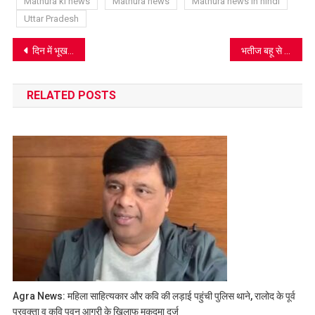
Mathura ki news
Mathura news
Mathura news in hindi
Uttar Pradesh
Post
दिन में भूख हडताल, रात में जंगला उखाड भाग निकले 14 बाल कैदी
भतीज बहू से थे अवैध संबंध, भतीजा करता था विरोध इसलिए मार डाला
navigation
RELATED POSTS
Agra News: महिला साहित्यकार और कवि की लड़ाई पहुंची पुलिस थाने, रालोद के पूर्व
प्रवक्ता व कवि पवन आगरी के खिलाफ मुकदमा दर्ज