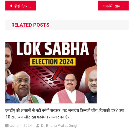
Post
हिंदी दिवस का संदेश: भाषा से जुड़ता है समाज और संस्कृति, मातृभाषा में शिक्षा ही वास्तविक राष्ट्रनिर्माण का मार्ग
वामपंथी सोच और भारतीय संस्कृति: समृद्धि या विकृति?
navigation
RELATED POSTS
एनडीए की आसानी से नहीं बनेगी सरकार: यह जनादेश किसकी जीत, किसकी हार? क्या
10 साल बाद लौट रहा गठबंधन सरकार का दौर..
June 4, 2024
Dr. Bhanu Pratap Singh