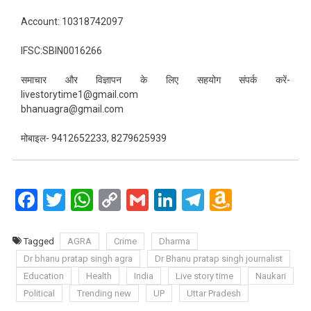
Account: 10318742097
IFSC:SBIN0016266
समाचार और विज्ञापन के लिए सहयोग संपर्क करें-
livestorytime1@gmail.com
bhanuagra@gmail.com
मोबाइल- 9412652233, 8279625939
Facebook
Twitter
WhatsApp
Copy
Gmail
LinkedIn
Telegram
Amazo
Link
Wish
List
Tagged
AGRA
Crime
Dharma
Dr bhanu pratap singh agra
Dr Bhanu pratap singh journalist
Education
Health
India
Live story time
Naukari
Political
Trending new
UP
Uttar Pradesh