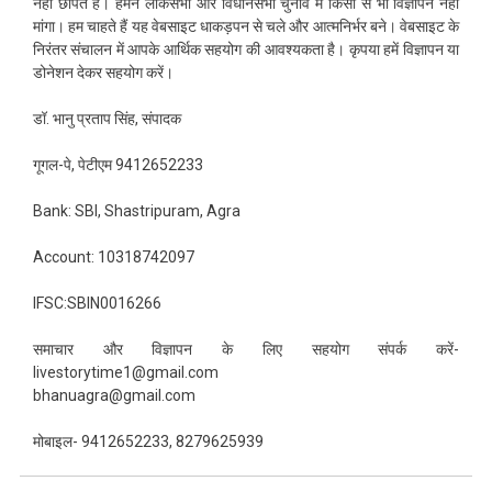
नहीं छापते हैं। हमने लोकसभा और विधानसभा चुनाव में किसी से भी विज्ञापन नहीं
मांगा। हम चाहते हैं यह वेबसाइट धाकड़पन से चले और आत्मनिर्भर बने। वेबसाइट के
निरंतर संचालन में आपके आर्थिक सहयोग की आवश्यकता है। कृपया हमें विज्ञापन या
डोनेशन देकर सहयोग करें।
डॉ. भानु प्रताप सिंह, संपादक
गूगल-पे, पेटीएम 9412652233
Bank: SBI, Shastripuram, Agra
Account: 10318742097
IFSC:SBIN0016266
समाचार और विज्ञापन के लिए सहयोग संपर्क करें-
livestorytime1@gmail.com
bhanuagra@gmail.com
मोबाइल- 9412652233, 8279625939