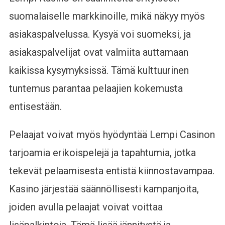
suomalaiselle markkinoille, mikä näkyy myös
asiakaspalvelussa. Kysyä voi suomeksi, ja
asiakaspalvelijat ovat valmiita auttamaan
kaikissa kysymyksissä. Tämä kulttuurinen
tuntemus parantaa pelaajien kokemusta
entisestään.
Pelaajat voivat myös hyödyntää Lempi Casinon
tarjoamia erikoispelejä ja tapahtumia, jotka
tekevät pelaamisesta entistä kiinnostavampaa.
Kasino järjestää säännöllisesti kampanjoita,
joiden avulla pelaajat voivat voittaa