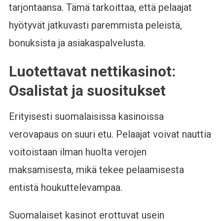
tarjontaansa. Tämä tarkoittaa, että pelaajat
hyötyvät jatkuvasti paremmista peleistä,
bonuksista ja asiakaspalvelusta.
Luotettavat nettikasinot:
Osalistat ja suositukset
Erityisesti suomalaisissa kasinoissa
verovapaus on suuri etu. Pelaajat voivat nauttia
voitoistaan ilman huolta verojen
maksamisesta, mikä tekee pelaamisesta
entistä houkuttelevampaa.
Suomalaiset kasinot erottuvat usein