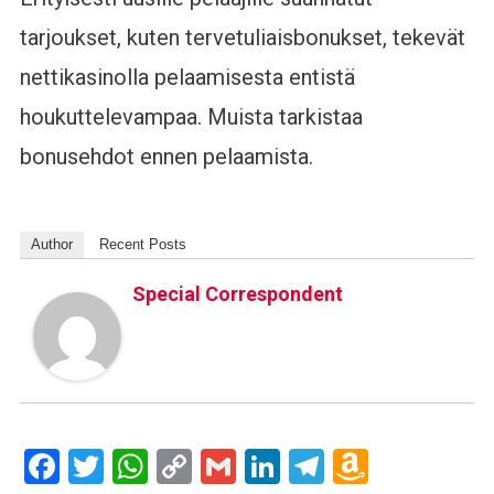
tarjoukset, kuten tervetuliaisbonukset, tekevät
nettikasinolla pelaamisesta entistä
houkuttelevampaa. Muista tarkistaa
bonusehdot ennen pelaamista.
Author
Recent Posts
Special Correspondent
Facebook
Twitter
WhatsApp
Copy
Gmail
LinkedIn
Telegram
Amazo