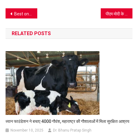
Link
Wish
List
Post
Best online casino 2026: Nettikasino ja voittomahdollisuudet
पीएम मोदी के 4399 दिनों के कीर्तिमान पर आगरा में जश्न; सांसद नवीन जैन ने देश की समृद्धि के लिए की विशेष प्रार्थना
navigation
RELATED POSTS
ध्यान फाउंडेशन ने बचाए 4000 गौवंश, महाराष्ट्र की गौशालाओं में मिला सुरक्षित आश्रय
November 10, 2025
Dr. Bhanu Pratap Singh