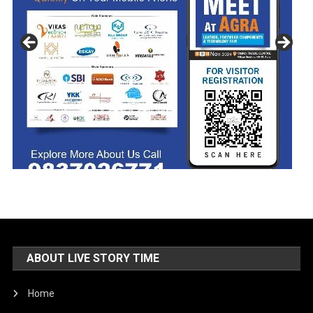
ABOUT LIVE STORY TIME
Home