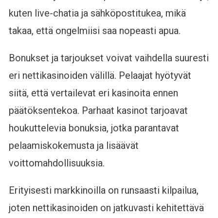
kuten live-chatia ja sähköpostitukea, mikä
takaa, että ongelmiisi saa nopeasti apua.
Bonukset ja tarjoukset voivat vaihdella suuresti
eri nettikasinoiden välillä. Pelaajat hyötyvät
siitä, että vertailevat eri kasinoita ennen
päätöksentekoa. Parhaat kasinot tarjoavat
houkuttelevia bonuksia, jotka parantavat
pelaamiskokemusta ja lisäävät
voittomahdollisuuksia.
Erityisesti markkinoilla on runsaasti kilpailua,
joten nettikasinoiden on jatkuvasti kehitettävä