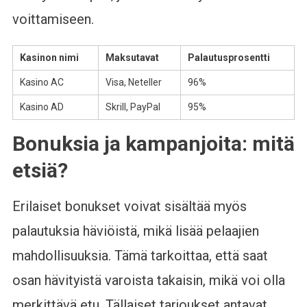
voittamiseen.
Kasinon nimi
Maksutavat
Palautusprosentti
Kasino AC
Visa, Neteller
96%
Kasino AD
Skrill, PayPal
95%
Bonuksia ja kampanjoita: mitä
etsiä?
Erilaiset bonukset voivat sisältää myös
palautuksia häviöistä, mikä lisää pelaajien
mahdollisuuksia. Tämä tarkoittaa, että saat
osan hävityistä varoista takaisin, mikä voi olla
merkittävä etu. Tällaiset tarjoukset antavat