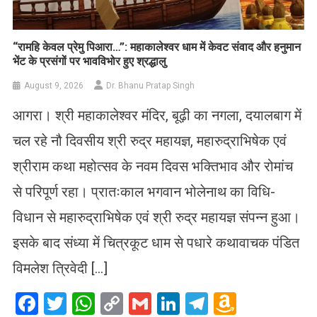
​“रामहि केवल प्रेमु पिआरा…”: महाकालेश्वर धाम में केवट संवाद और हनुमान
भेंट के प्रसंगों पर भावविभोर हुए श्रद्धालु
August 9, 2026
Dr. Bhanu Pratap Singh
आगरा। श्री महाकालेश्वर मंदिर, बूढ़ी का नगला, दयालबाग में
चल रहे नौ दिवसीय श्री रुद्र महायज्ञ, महारुद्राभिषेक एवं
श्रीराम कथा महोत्सव के नवम दिवस भक्तिभाव और रोमांच
से परिपूर्ण रहा। प्रातःकाल भगवान भोलेनाथ का विधि-
विधान से महारुद्राभिषेक एवं श्री रुद्र महायज्ञ संपन्न हुआ।
इसके बाद संध्या में चित्रकूट धाम से पधारे कथावाचक पंडित
विमलेश त्रिवेदी […]
Facebook
Twitter
WhatsApp
Copy
Gmail
LinkedIn
Telegram
Amazo