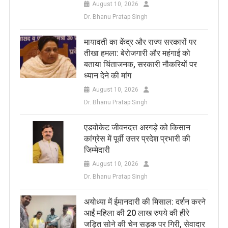
August 10, 2026
Dr. Bhanu Pratap Singh
मायावती का केंद्र और राज्य सरकारों पर
तीखा हमला: बेरोजगारी और महंगाई को
बताया चिंताजनक, सरकारी नौकरियों पर
ध्यान देने की मांग
August 10, 2026
Dr. Bhanu Pratap Singh
एडवोकेट जीवनदत्त अरगड़े को किसान
कांग्रेस में पूर्वी उत्तर प्रदेश प्रभारी की
जिम्मेदारी
August 10, 2026
Dr. Bhanu Pratap Singh
अयोध्या में ईमानदारी की मिसाल: दर्शन करने
आईं महिला की 20 लाख रुपये की हीरे
जड़ित सोने की चेन सड़क पर गिरी, सेवादार