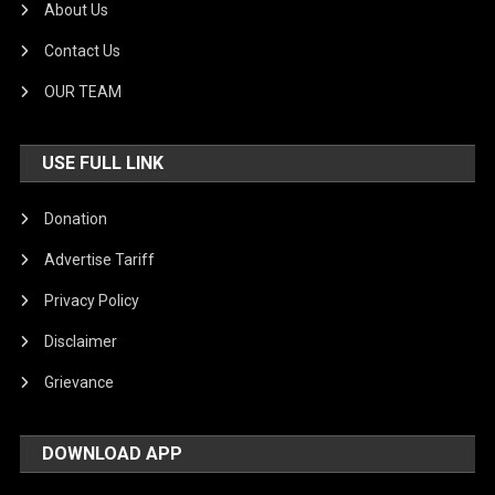
About Us
Contact Us
OUR TEAM
USE FULL LINK
Donation
Advertise Tariff
Privacy Policy
Disclaimer
Grievance
DOWNLOAD APP