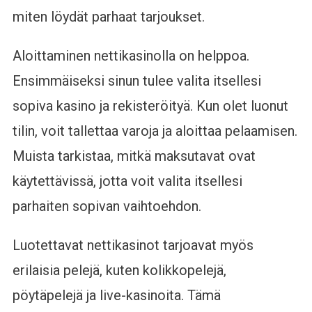
miten löydät parhaat tarjoukset.
Aloittaminen nettikasinolla on helppoa.
Ensimmäiseksi sinun tulee valita itsellesi
sopiva kasino ja rekisteröityä. Kun olet luonut
tilin, voit tallettaa varoja ja aloittaa pelaamisen.
Muista tarkistaa, mitkä maksutavat ovat
käytettävissä, jotta voit valita itsellesi
parhaiten sopivan vaihtoehdon.
Luotettavat nettikasinot tarjoavat myös
erilaisia pelejä, kuten kolikkopelejä,
pöytäpelejä ja live-kasinoita. Tämä