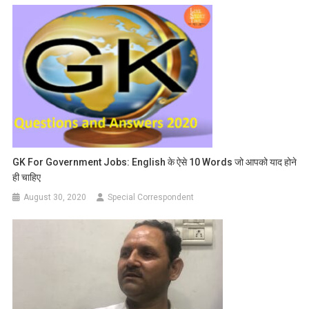
GK For Government Jobs: English के ऐसे 10 Words जो आपको याद होने
ही चाहिए
August 30, 2020
Special Correspondent