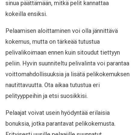
sinua päättämään, mitkä pelit kannattaa
kokeilla ensiksi.
Pelaamisen aloittaminen voi olla jännittävä
kokemus, mutta on tärkeää tutustua
pelivalikoimaan ennen kuin sitoudut tiettyyn
peliin. Hyvin suunniteltu pelivalinta voi parantaa
voittomahdollisuuksia ja lisätä pelikokemuksen
nautittavuutta. Ota aikaa tutustua eri
pelityyppeihin ja etsi suosikkisi.
Pelaajat voivat usein hyödyntää erilaisia
bonuksia, jotka parantavat pelikokemusta.
Erityisesti uusille pelaajille suunnatut