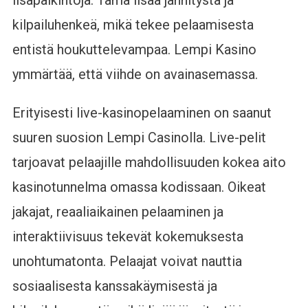
lisäpalkintoja. Tämä lisää jännitystä ja
kilpailuhenkeä, mikä tekee pelaamisesta
entistä houkuttelevampaa. Lempi Kasino
ymmärtää, että viihde on avainasemassa.
Erityisesti live-kasinopelaaminen on saanut
suuren suosion Lempi Casinolla. Live-pelit
tarjoavat pelaajille mahdollisuuden kokea aito
kasinotunnelma omassa kodissaan. Oikeat
jakajat, reaaliaikainen pelaaminen ja
interaktiivisuus tekevät kokemuksesta
unohtumatonta. Pelaajat voivat nauttia
sosiaalisesta kanssakäymisestä ja