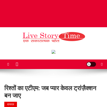
Live Story Time
एक सकारात्मक पहल
रिश्तों का एटीएम: जब प्यार केवल ट्रांज़ैक्शन
बन जाए
वायरल