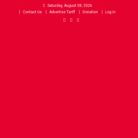
Skip
Saturday, August 08, 2026
to
Contact Us
Advertise Tariff
Donation
Log In
content