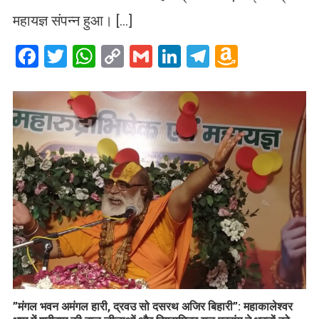
महायज्ञ संपन्न हुआ। […]
Facebook
Twitter
WhatsApp
Copy
Gmail
LinkedIn
Telegram
Amazo
Link
Wish
List
​”मंगल भवन अमंगल हारी, द्रवउ सो दसरथ अजिर बिहारी”: महाकालेश्वर