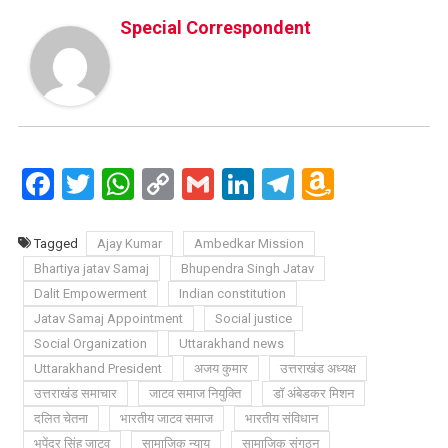
Special Correspondent
Facebook
Twitter
WhatsApp
Copy
Gmail
LinkedIn
Telegram
Amazo
Link
Wish
List
Tagged
Ajay Kumar
Ambedkar Mission
Bhartiya jatav Samaj
Bhupendra Singh Jatav
Dalit Empowerment
Indian constitution
Jatav Samaj Appointment
Social justice
Social Organization
Uttarakhand news
Uttarakhand President
अजय कुमार
उत्तराखंड अध्यक्ष
उत्तराखंड समाचार
जाटव समाज नियुक्ति
डॉ अंबेडकर मिशन
दलित चेतना
भारतीय जाटव समाज
भारतीय संविधान
भूपेंद्र सिंह जाटव
सामाजिक न्याय
सामाजिक संगठन