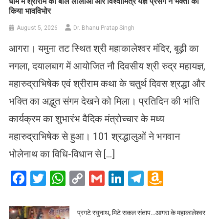
धाम में श्रीराम की बाल लीलाओं और विश्वामित्र यज्ञ प्रसंग ने भक्तों को
किया भावविभोर
August 5, 2026
Dr. Bhanu Pratap Singh
आगरा। यमुना तट स्थित श्री महाकालेश्वर मंदिर, बूढ़ी का
नगला, दयालबाग में आयोजित नौ दिवसीय श्री रुद्र महायज्ञ,
महारुद्राभिषेक एवं श्रीराम कथा के चतुर्थ दिवस श्रद्धा और
भक्ति का अद्भुत संगम देखने को मिला। प्रतिदिन की भांति
कार्यक्रम का शुभारंभ वैदिक मंत्रोच्चार के मध्य
महारुद्राभिषेक से हुआ। 101 श्रद्धालुओं ने भगवान
भोलेनाथ का विधि-विधान से […]
Facebook
Twitter
WhatsApp
Copy
Gmail
LinkedIn
Telegram
Amazo
Link
Wish
List
प्रगटे रघुनाथ, मिटे सकल संताप…आगरा के महाकालेश्वर