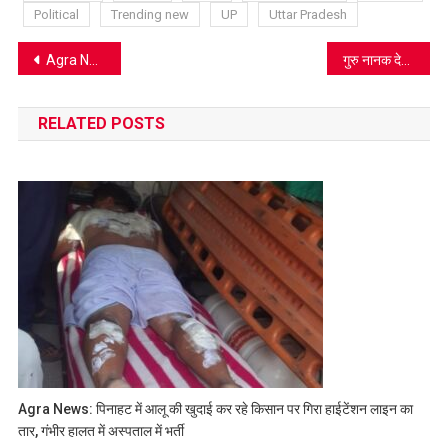
Political
Trending new
UP
Uttar Pradesh
Post
Agra News: स्वस्थ और संस्कारित पीढ़ी के लिए आगरा में शुरू हुई ‘गर्भाधान संस्कार एवं मैटरनिटी होम सेवा’
गुरु नानक देव जी के 556वें प्रकाश पर्व पर आगरा में सजेगा भव्य कीर्तन समागम, श्रद्धा और उल्लास से गूंजेगा गुरुवाणी का संदेश
navigation
RELATED POSTS
Agra News: पिनाहट में आलू की खुदाई कर रहे किसान पर गिरा हाईटेंशन लाइन का
तार, गंभीर हालत में अस्पताल में भर्ती