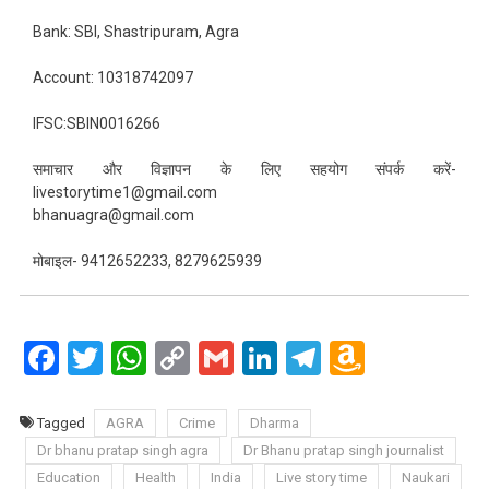
Bank: SBI, Shastripuram, Agra
Account: 10318742097
IFSC:SBIN0016266
समाचार और विज्ञापन के लिए सहयोग संपर्क करें-
livestorytime1@gmail.com
bhanuagra@gmail.com
मोबाइल- 9412652233, 8279625939
Facebook
Twitter
WhatsApp
Copy
Gmail
LinkedIn
Telegram
Amazo
Link
Wish
List
Tagged
AGRA
Crime
Dharma
Dr bhanu pratap singh agra
Dr Bhanu pratap singh journalist
Education
Health
India
Live story time
Naukari