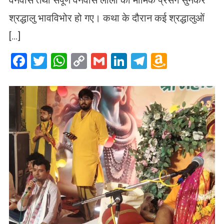
वनवास तथा संपूर्ण वनवास लीला का मार्मिक प्रसंग सुनकर
श्रद्धालु भावविभोर हो गए। कथा के दौरान कई श्रद्धालुओं
[…]
Facebook
Twitter
WhatsApp
Copy
Gmail
LinkedIn
Telegram
Amazo
Link
Wish
List