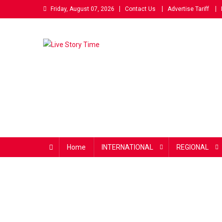
Skip
Friday, August 07, 2026
Contact Us
Advertise Tariff
to
content
Live Story Time
एक सकारात्मक पहल
Home
INTERNATIONAL
REGIONAL