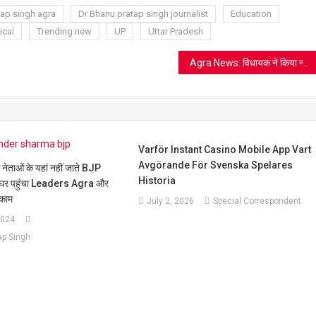
t
tap singh agra
Dr Bhanu pratap singh journalist
Education
ical
Trending new
UP
Uttar Pradesh
Agra News: विधायक ने किया न्यू रेनो ट्राइबर का अनावरण, अत्याधुनिक फीचर्स से लैस बजट फ्रेंडली 7 सीटर ये कार है कुछ खास
Varför Instant Casino Mobile App Vart
Avgörande För Svenska Spelares
ग नेताओं के यहां नहीं जाते BJP
Historia
घर पहुंचा Leaders Agra और
 काम
July 2, 2026
Special Correspondent
2024
ap Singh