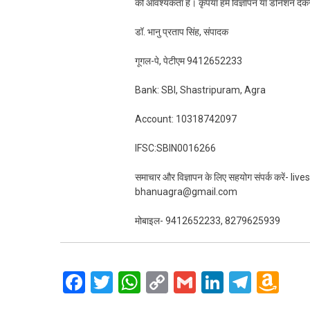
की आवश्यकता है। कृपया हमें विज्ञापन या डोनेशन दे
डॉ. भानु प्रताप सिंह, संपादक
गूगल-पे, पेटीएम 9412652233
Bank: SBI, Shastripuram, Agra
Account: 10318742097
IFSC:SBIN0016266
समाचार और विज्ञापन के लिए सहयोग संपर्क करें-
bhanuagra@gmail.com
मोबाइल- 9412652233, 8279625939
Facebook
Twitter
WhatsApp
Copy
Gmail
LinkedIn
Teleg
Am
Link
Wi