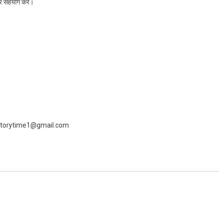
कर सहयोग करें।
 livestorytime1@gmail.com
ram
azon
sh