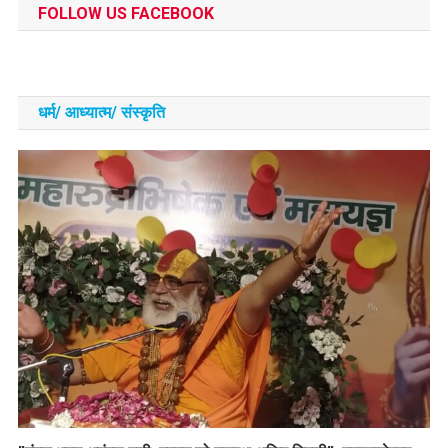
FOLLOW US FACEBOOK
धर्म/ आध्‍यात्‍म/ संस्‍कृति