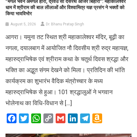
​”मंगल भवन अमंगल हारी, द्रवउ सो दसरथ अजिर बिहारी”: महाकालेश्वर
धाम में श्रीराम की बाल लीलाओं और विश्वामित्र यज्ञ प्रसंग ने भक्तों को
किया भावविभोर
August 5, 2026
Dr. Bhanu Pratap Singh
आगरा। यमुना तट स्थित श्री महाकालेश्वर मंदिर, बूढ़ी का
नगला, दयालबाग में आयोजित नौ दिवसीय श्री रुद्र महायज्ञ,
महारुद्राभिषेक एवं श्रीराम कथा के चतुर्थ दिवस श्रद्धा और
भक्ति का अद्भुत संगम देखने को मिला। प्रतिदिन की भांति
कार्यक्रम का शुभारंभ वैदिक मंत्रोच्चार के मध्य
महारुद्राभिषेक से हुआ। 101 श्रद्धालुओं ने भगवान
भोलेनाथ का विधि-विधान से […]
Facebook
Twitter
WhatsApp
Copy
Gmail
LinkedIn
Telegram
Amazo
Link
Wish