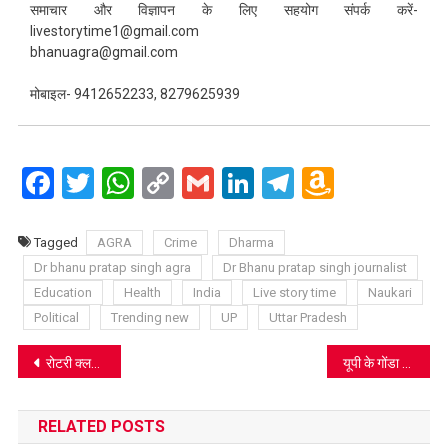
समाचार और विज्ञापन के लिए सहयोग संपर्क करें-
livestorytime1@gmail.com
bhanuagra@gmail.com
मोबाइल- 9412652233, 8279625939
Facebook
Twitter
WhatsApp
Copy
Gmail
LinkedIn
Telegram
Amazo
Link
Wish
List
Tagged
AGRA
Crime
Dharma
Dr bhanu pratap singh agra
Dr Bhanu pratap singh journalist
Education
Health
India
Live story time
Naukari
Political
Trending new
UP
Uttar Pradesh
Post
रोटरी क्लब ऑफ आगरा मिड टाउन का अधिष्ठापन समारोह, प्रमोद खंडेलवाल अध्यक्ष व पंकज अग्रवाल बने सचिव
यूपी के गोंडा में दर्दनाक हादसा, पृथ्वीनाथ मंदिर जा रहे श्रद्धालुओं से भरी बोलेरो नहर में पलटी, 11 की मौत
navigation
RELATED POSTS