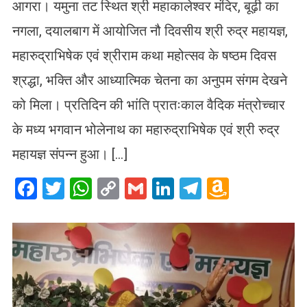
आगरा। यमुना तट स्थित श्री महाकालेश्वर मंदिर, बूढ़ी का
नगला, दयालबाग में आयोजित नौ दिवसीय श्री रुद्र महायज्ञ,
महारुद्राभिषेक एवं श्रीराम कथा महोत्सव के षष्ठम दिवस
श्रद्धा, भक्ति और आध्यात्मिक चेतना का अनुपम संगम देखने
को मिला। प्रतिदिन की भांति प्रातःकाल वैदिक मंत्रोच्चार
के मध्य भगवान भोलेनाथ का महारुद्राभिषेक एवं श्री रुद्र
महायज्ञ संपन्न हुआ। […]
Facebook
Twitter
WhatsApp
Copy
Gmail
LinkedIn
Telegram
Amazo
Link
Wish
List